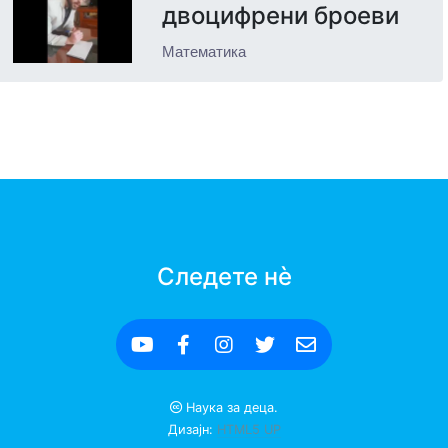
двоцифрени броеви
Математика
Следете нè
Наука за деца.
Дизајн:
HTML5 UP