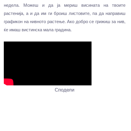
недела. Можеш и да ја мериш висината на твоите
растенија, а и да им ги броиш листовите, па да направиш
графикон на нивното растење. Ако добро се грижиш за нив,
ќе имаш вистинска мала градина.
Сподели