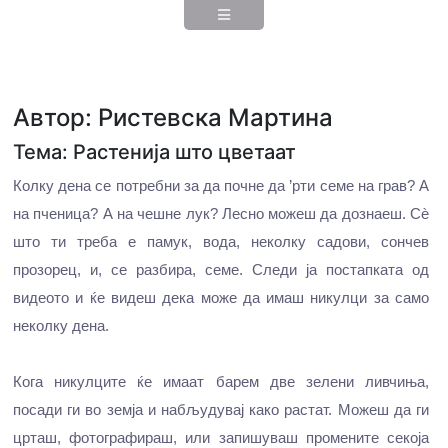
Автор: Ристевска Мартина
Тема: Растенија што цветаат
Колку дена се потребни за да почне да ’рти семе на грав? А
на пченица? А на чешне лук? Лесно можеш да дознаеш. Сѐ
што ти треба е памук, вода, неколку садови, сончев
прозорец, и, се разбира, семе. Следи ја постапката од
видеото и ќе видеш дека може да имаш никулци за само
неколку дена.
Кога никулците ќе имаат барем две зелени ливчиња,
посади ги во земја и набљудувај како растат. Можеш да ги
црташ, фотографираш, или запишуваш промените секоја