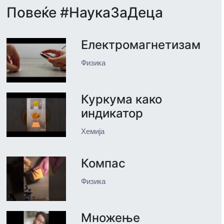
Повеќе #НаукаЗаДеца
Електромагнетизам
Физика
Куркума како
индикатор
Хемија
Компас
Физика
Множење