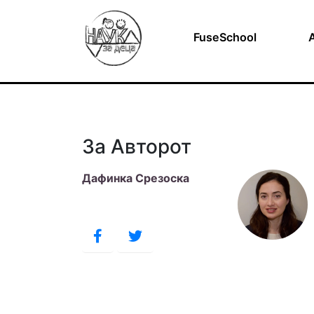
FuseSchool
За Авторот
Дафинка Срезоска