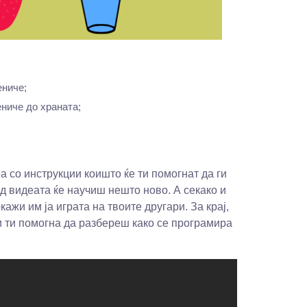
ениче;
ниче до храната;
 со инструкции коишто ќе ти помогнат да ги
д видеата ќе научиш нешто ново. А секако и
ажи им ја играта на твоите другари. За крај,
 и ти помогна да разбереш како се програмира