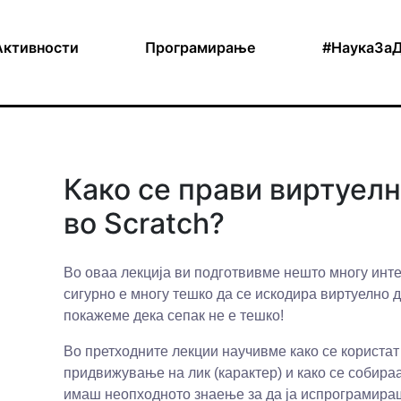
Активности
Програмирање
#НаукаЗа
Како се прави виртуел
во Scratch?
Во оваа лекција ви подготвивме нешто многу инт
сигурно е многу тешко да се искодира виртуелно
покажеме дека сепак не е тешко!
Во претходните лекции научивме како се користат
придвижување на лик (карактер) и како се собира
имаш неопходното знаење за да ја испрограмираш