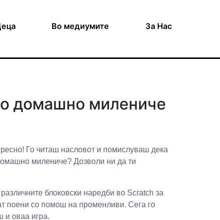
Деца
Во медиумите
За Нас
но домашно милениче
ересно! Го читаш насловот и помислуваш дека
 домашно милениче? Дозволи ни да ти
 различните блоковски наредби во Scratch за
ат поени со помош на променливи. Сега го
 и оваа игра.