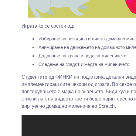
Играта ќе се состои од:
Избирање на позадина и лик за домашно мил
Анимирање на движењето на домашното миле
Додавање на храна и вода за миленичето;
Следење на гладот и жедта на миленичето;
Студентите од ФИНКИ ни подготвија детални видеа
имплементираш сите чекори од играта. Во секое о
повторувањето е мајка на знаењето. Биди кул и пок
стисни лајк на видеото кое ти беше најинтересно
виртуелно домашно милениче во Scratch.