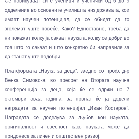
Се повикуваат сите ученици и ученички од 6 до 9
одделение во основните училишта низ државата, кои
имаат научен потенцијал, да се обидат да го
зголемат уште повеќе. Како? Едноставно, треба да
ни покажат колку ја сакаат науката, колку се добри во
тоа што го сакаат и што конкретно би направиле за
да станат уште подобри.
Платформата „Наука за деца“, заедно со проф. д-р
Венка Симовска, во пресрет на Втората научна
конференција за деца, која ќе се одржи на 7
октомври оваа година, за првпат ќе ја додели
наградата за научен потенцијал „Иван Ќостаров“.
Наградата се доделува за љубов кон науката,
оригиналност и свесност како науката може да
придонесе за личен и општествен развој.