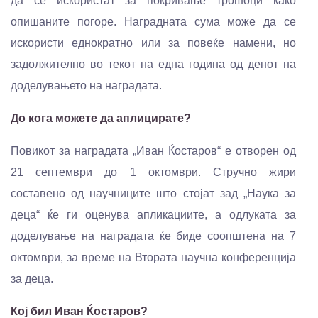
да се искористат за покривање трошоци како
опишаните погоре. Наградната сума може да се
искористи еднократно или за повеќе намени, но
задолжително во текот на една година од денот на
доделувањето на наградата.
До кога можете да аплицирате?
Повикот за наградата „Иван Ќостаров“ е отворен од
21 септември до 1 октомври. Стручно жири
составено од научниците што стојат зад „Наука за
деца“ ќе ги оценува апликациите, а одлуката за
доделување на наградата ќе биде соопштена на 7
октомври, за време на Втората научна конференција
за деца.
Кој бил Иван Ќостаров?