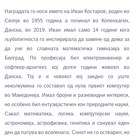
Наградата го носи името на Иван Ќостаров, роден во
Скопје во 1955 година а починал во Копенхаген,
Данска, во 2019. Иван имал само 14 години кога
љубопитноста го инспирирала да замине од дома за
да учи во славната математичка гимназија во
Белград. По професија бил електроинженер и
софтвер-архитект, кој долги години живеел во
Данска. Тој е и човекот кој заедно со уште
неколкумина го составил од нула првиот компјутер
во Македонија. Имал бројни и разновидни интереси,
но особено бил ентузијастичен кон природните науки.
Сакал математика, логика, компјутерски науки,
астрономија, астрофизика, генетика и сонувал еден
ден да патува во вселената. Сонот не го остварил, но