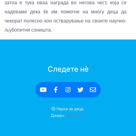
затоа е тука оваа награда во негова чест, која се
надеваме дека ќе им помогне на многу деца да
чекорат полесно кон остварување на своите научно-
љубопитни соништа.
Следете нè
Наука за деца.
Дизајн:
HTML5 UP