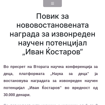
Повик за
нововостановената
награда за извонреден
научен потенцијал
„Иван Ќостаров“
Во пресрет на Втората научна конференција за
деца, платформата „Наука за деца“ ја
востановува наградата за извонреден научен
потенцијал „Иван Ќостаров“ во вредност од
30.000 денари.