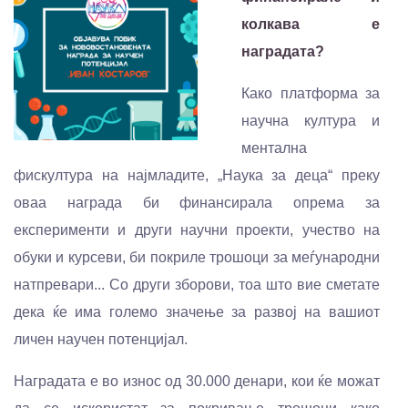
колкава е
наградата?
Како платформа за
научна култура и
ментална
фискултура на најмладите, „Наука за деца“ преку
оваа награда би финансирала опрема за
експерименти и други научни проекти, учество на
обуки и курсеви, би покриле трошоци за меѓународни
натпревари... Со други зборови, тоа што вие сметате
дека ќе има големо значење за развој на вашиот
личен научен потенцијал.
Наградата е во износ од 30.000 денари, кои ќе можат