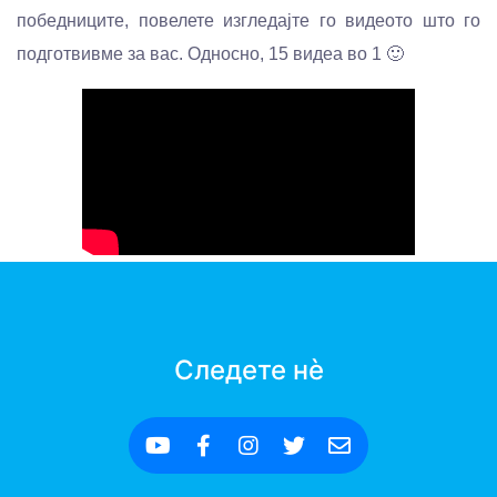
победниците, повелете изгледајте го видеото што го
подготвивме за вас. Односно, 15 видеа во 1 🙂
Следете нè