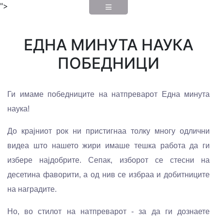
">
ЕДНА МИНУТА НАУКА
ПОБЕДНИЦИ
Ги имаме победниците на натпреварот Една минута
наука!
До крајниот рок ни пристигнаа толку многу одлични
видеа што нашето жири имаше тешка работа да ги
избере најдобрите. Сепак, изборот се стесни на
десетина фаворити, а од нив се избраа и добитниците
на наградите.
Но, во стилот на натпреварот - за да ги дознаете