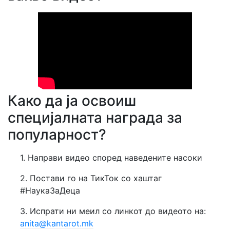
Како да ја освоиш
специјалната награда за
популарност?
1. Направи видео според наведените насоки
2. Постави го на ТикТок со хаштаг
#НаукаЗаДеца
3. Испрати ни меил со линкот до видеото на:
anita@kantarot.mk