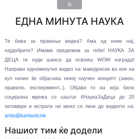
ЕДНА МИНУТА НАУКА
Те бива за правење видеа? Ама од оние нај,
најдобрите? Имаме предизвик за тебе! НАУКА ЗА
ДЕЦА ти нуди шанса да освоиш WOW награда!
Направи едноминутно видео на македонски во кое на
кул начин ќе објасниш некој научен концепт (закон,
правило, експеримент...). Објави го на која било
социјална мрежа со хаштаг #НаукаЗаДеца до 20
октомври и испрати ни меил со линк до видеото на:
anita@kantarot.mk
Нашиот тим ќе додели