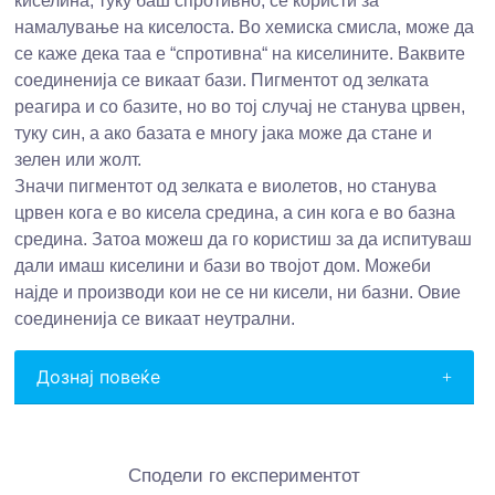
киселина, туку баш спротивно, се користи за
намалување на киселоста. Во хемиска смисла, може да
се каже дека таа е “спротивна“ на киселините. Ваквите
соединенија се викаат бази. Пигментот од зелката
реагира и со базите, но во тој случај не станува црвен,
туку син, а ако базата е многу јака може да стане и
зелен или жолт.
Значи пигментот од зелката е виолетов, но станува
црвен кога е во кисела средина, а син кога е во базна
средина. Затоа можеш да го користиш за да испитуваш
дали имаш киселини и бази во твојот дом. Можеби
најде и производи кои не се ни кисели, ни базни. Овие
соединенија се викаат неутрални.
Дознај повеќе
Сподели го експериментот