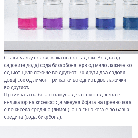
Стави малку сок од зелка во пет садови. Во два од
садовите додај сода бикарбона: врв од мало лажиче во
едниот, цело лажиче во другиот. Во други два садови
додај сок од лимон: три капки во едниот, две лажички
во другиот.
Промената на боја покажува дека сокот од зелка е
индикатор на киселост: ја менува бојата на црвено кога
е во кисела средина (лимон), а на сино кога е во базна
средина (сода бикрбона).