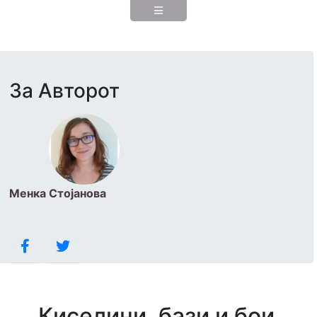
За Авторот
Менка Стојанова
Киселини, бази и бои