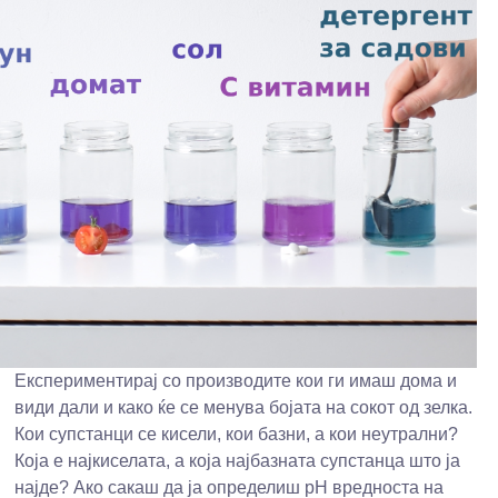
Експериментирај со производите кои ги имаш дома и
види дали и како ќе се менува бојата на сокот од зелка.
Кои супстанци се кисели, кои базни, а кои неутрални?
Која е најкиселата, а која најбазната супстанца што ја
најде? Ако сакаш да ја определиш pH вредноста на