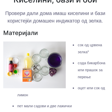
Провери дали дома имаш киселини и бази
користејќи домашен индикатор од зелка.
Материјали
сок од црвена
зелка*
сода бикарбона
или прашок за
перење
оцет или сок од
лимон
пет мали садови и две лажички