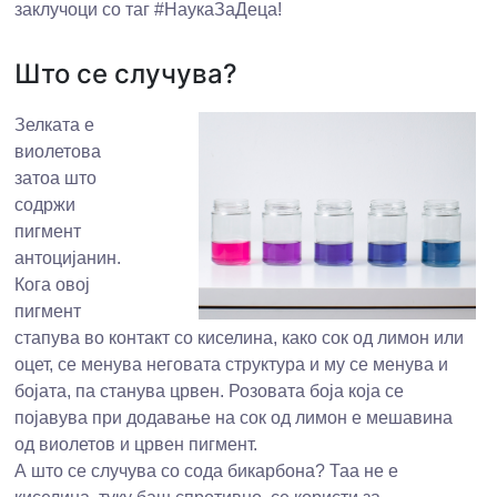
заклучоци со таг #НаукаЗаДеца!
Што се случува?
Зелката е
виолетова
затоа што
содржи
пигмент
антоцијанин.
Кога овој
пигмент
стапува во контакт со киселина, како сок од лимон или
оцет, се менува неговата структура и му се менува и
бојата, па станува црвен. Розовата боја која се
појавува при додавање на сок од лимон е мешавина
од виолетов и црвен пигмент.
А што се случува со сода бикарбона? Таа не е