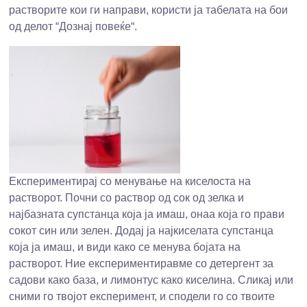
растворите кои ги направи, користи ја табелата на бои
од делот “Дознај повеќе“.
Експериментирај со менување на киселоста на
растворот. Почни со раствор од сок од зелка и
најбазната супстанца која ја имаш, онаа која го прави
сокот син или зелен. Додај ја најкиселата супстанца
која ја имаш, и види како се менува бојата на
растворот. Ние експериментиравме со детергент за
садови како база, и лимонтус како киселина. Сликај или
сними го твојот експеримент, и сподели го со твоите