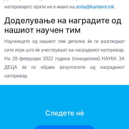
натпреварот, прати ни е-маил нa
anita@kantarot.mk
.
Доделување на наградите од
нашиот научен тим
Научниците од нашиот тим детално ќе ги разгледаат
сите игри што ќе учествуваат на наградниот натпревар.
На 28 февруари 2022 година (понеделник) НАУКА ЗА
ДЕЦА ќе ги објави резултатите од наградниот
натпревар.
Следете нè