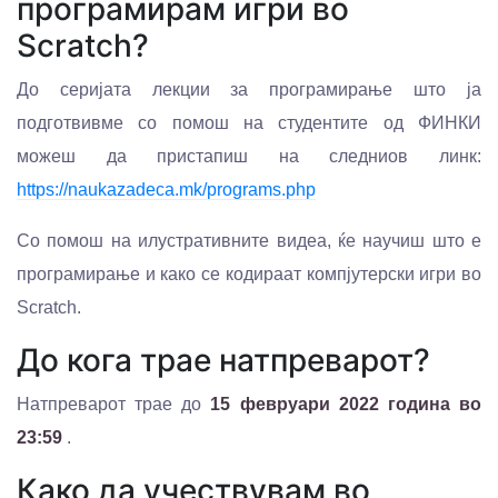
програмирам игри во
Scratch?
До серијата лекции за програмирање што ја
подготвивме со помош на студентите од ФИНКИ
можеш да пристапиш на следниов линк:
https://naukazadeca.mk/programs.php
Со помош на илустративните видеа, ќе научиш што е
програмирање и како се кодираат компјутерски игри во
Scratch.
До кога трае натпреварот?
Натпреварот трае до
15 февруари 2022 година во
23:59
.
Како да учествувам во