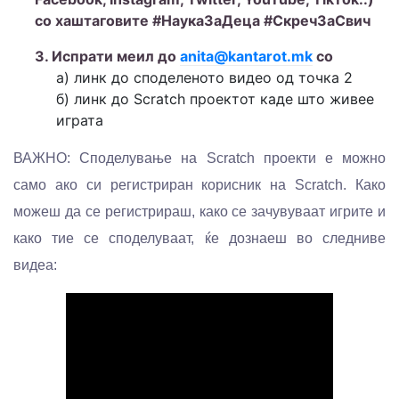
со хаштаговите #НаукаЗаДеца #СкречЗаСвич
3. Испрати меил до
anita@kantarot.mk
со
а) линк до споделеното видео од точка 2
б) линк до Scratch проектот каде што живее
играта
ВАЖНО: Споделување на Scratch проекти е можно
само ако си регистриран корисник на Scratch. Како
можеш да се регистрираш, како се зачувуваат игрите и
како тие се споделуваат, ќе дознаеш во следниве
видеа: