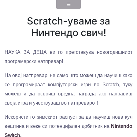
Scratch-уваме за
Нинтендо свич!
НАУКА ЗА ДЕЦА ви го претставува новогодишниот
програмерски натпревар!
На овој натпревар, не само што можеш да научиш како
се програмираат компјутерски игри во Scratch, туку
можеш и да освоиш вредна награда ако направиш
своја игра и учествуваш во натпреварот!
Искористи го зимскиот распуст за да научиш нова кул
вештина и веќе си потенцијален добитник на
Nintendo
Switch.