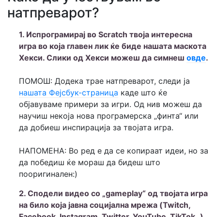
натпреварот?
1. Испрограмирај во Scratch твоја интересна
игра во која главен лик ќе биде нашата маскота
Хекси. Слики од Хекси можеш да симнеш
овде
.
ПОМОШ: Додека трае натпреварот, следи ја
нашата Фејсбук-страница
каде што ќе
објавуваме примери за игри. Од нив можеш да
научиш некоја нова програмерска „финта“ или
да добиеш инспирација за твојата игра.
НАПОМЕНА: Во ред е да се копираат идеи, но за
да победиш ќе мораш да бидеш што
пооригинален:)
2. Сподели видео со „gameplay“ од твојата игра
на било која јавна социјална мрежа (Twitch,
Facebook, Instagram, Twitter, YouTube, TikTok..)