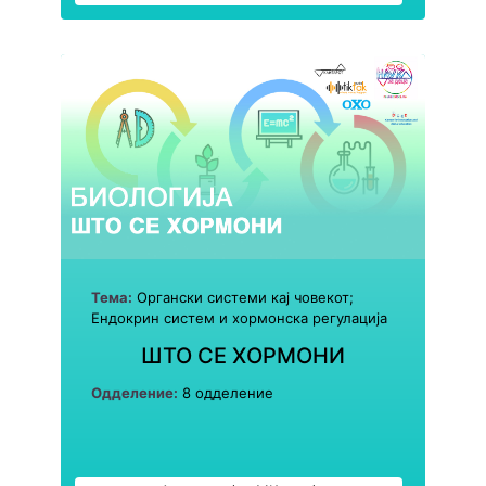
Тема:
Органски системи кај човекот;
Ендокрин систем и хормонска регулација
ШТО СЕ ХОРМОНИ
Одделение:
8 одделение