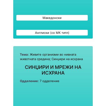
Македонски
Англиски (со МК титл)
Тема:
Живите организми во нивната
животната средина; Синџири на исхрана
СИНЏИРИ И МРЕЖИ НА
ИСХРАНА
Одделение:
7 одделение