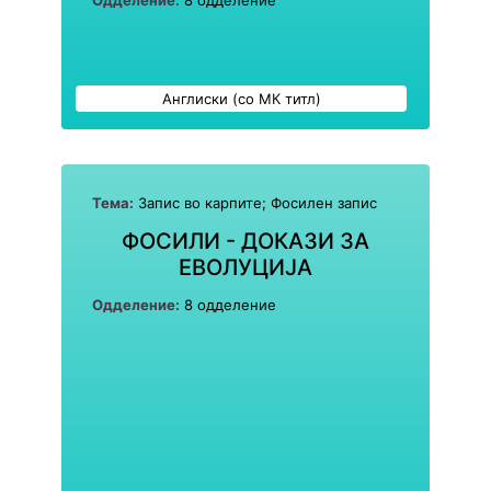
Одделение:
8 одделение
Англиски (со МК титл)
Тема:
Запис во карпите; Фосилен запис
ФОСИЛИ - ДОКАЗИ ЗА
ЕВОЛУЦИЈА
Одделение:
8 одделение