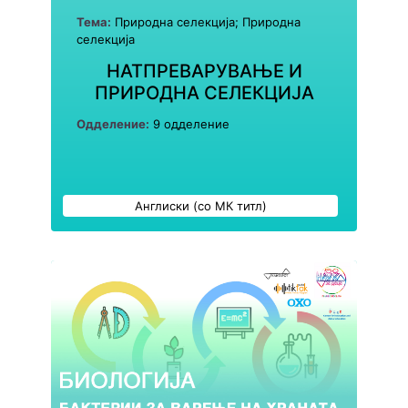
Тема:
Природна селекција; Природна
селекција
НАТПРЕВАРУВАЊЕ И
ПРИРОДНА СЕЛЕКЦИЈА
Одделение:
9 одделение
Англиски (со МК титл)