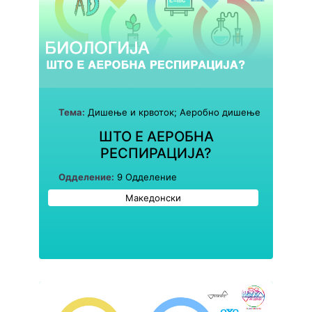
Тема:
Дишење и крвоток; Аеробно дишење
ШТО Е АЕРОБНА
РЕСПИРАЦИЈА?
Одделение:
9 Одделение
Македонски