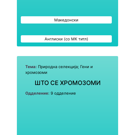
Македонски
Англиски (со МК титл)
Тема:
Природна селекција; Гени и
хромозоми
ШТО СЕ ХРОМОЗОМИ
Одделение:
9 одделение