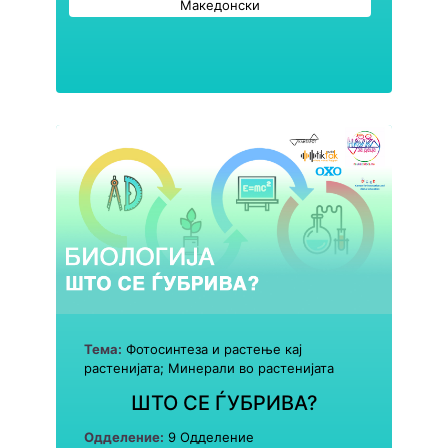
Македонски
Тема:
Фотосинтеза и растење кај
растенијата; Mинерали во растенијата
ШТО СЕ ЃУБРИВА?
Одделение:
9 Одделение