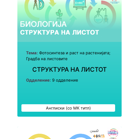
Тема:
Фотосинтеза и раст на растенијата;
Градба на листовите
СТРУКТУРА НА ЛИСТОТ
Одделение:
9 одделение
Англиски (со МК титл)