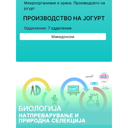
Микроорганизми и храна. Производсвто на
јогурт
ПРОИЗВОДСТВО НА ЈОГУРТ
Одделение:
7 одделение
Македонски