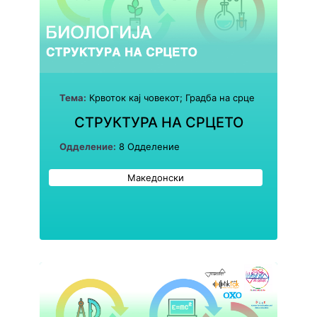
Тема:
Крвоток кај човекот; Градба на срце
СТРУКТУРА НА СРЦЕТО
Одделение:
8 Одделение
Македонски