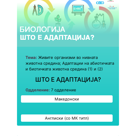
Тема:
Живите организми во нивната
животна средина; Адаптации на абиотичката
и биотичката животна средина (1) и (2)
ШТО Е АДАПТАЦИЈА?
Одделение:
7 одделение
Македонски
Англиски (со МК титл)