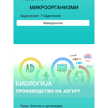
МИКРООРГАНИЗМИ
Одделение:
7 Одделение
Македонски
Тема:
Клетки и организми;