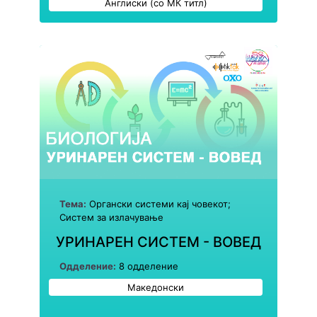
Англиски (со МК титл)
Тема:
Органски системи кај човекот;
Систем за излачување
УРИНАРЕН СИСТЕМ - ВОВЕД
Одделение:
8 одделение
Македонски