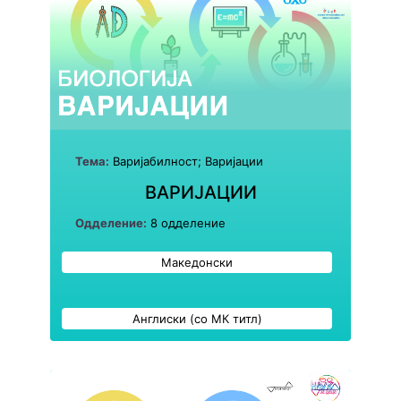
Тема:
Варијабилност; Варијации
ВАРИЈАЦИИ
Одделение:
8 одделение
Македонски
Англиски (со МК титл)