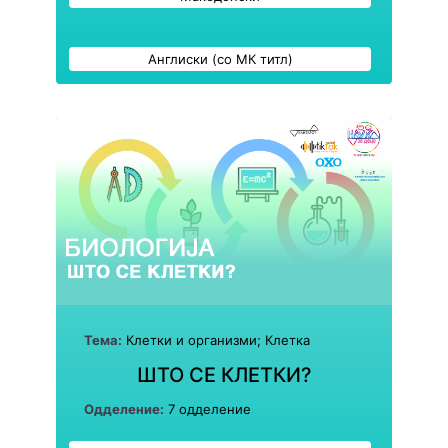
Англиски (со МК титл)
Тема:
Клетки и организми; Клетка
ШТО СЕ КЛЕТКИ?
Одделение:
7 одделение