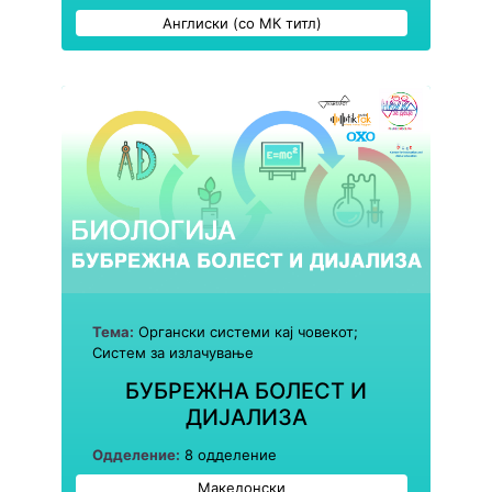
Англиски (со МК титл)
Тема:
Органски системи кај човекот;
Систем за излачување
БУБРЕЖНА БОЛЕСТ И
ДИЈАЛИЗА
Одделение:
8 одделение
Македонски