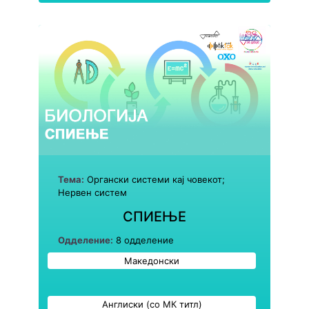
Тема:
Органски системи кај човекот;
Нервен систем
СПИЕЊЕ
Одделение:
8 одделение
Македонски
Англиски (со МК титл)