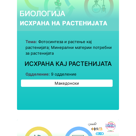
Тема:
Фотосинтеза и растење кај
растенијата; Минерални материи потребни
за растенијата
ИСХРАНА КАЈ РАСТЕНИЈАТА
Одделение:
9 одделение
Македонски