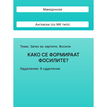
Македонски
Англиски (со МК титл)
Тема:
Запис во карпите; Фосили
КАКО СЕ ФОРМИРААТ
ФОСИЛИТЕ?
Одделение:
8 одделение