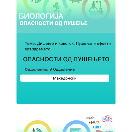
Тема:
Дишење и крвоток; Пушење и ефекти
врз здравјето
ОПАСНОСТИ ОД ПУШЕЊЕТО
Одделение:
9 Одделение
Македонски