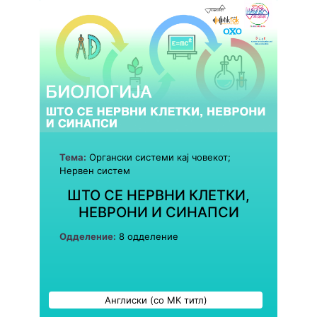
Тема:
Органски системи кај човекот;
Нервен систем
ШТО СЕ НЕРВНИ КЛЕТКИ,
НЕВРОНИ И СИНАПСИ
Одделение:
8 одделение
Англиски (со МК титл)