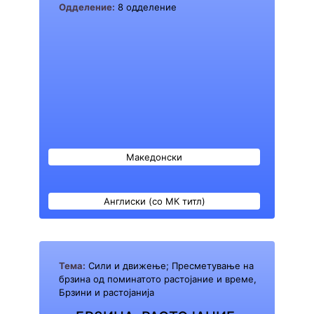
Одделение:
8 одделение
Македонски
Англиски (со МК титл)
Тема:
Сили и движење; Пресметување на
брзина од поминатото растојание и време,
Брзини и растојанија