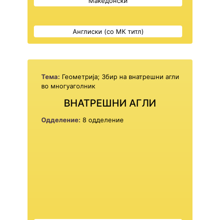
Македонски
Англиски (со МК титл)
Тема:
Геометрија; Збир на внатрешни агли
во многуаголник
ВНАТРЕШНИ АГЛИ
Одделение:
8 одделение