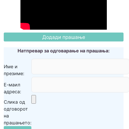
Натпревар за одговарање на прашања:
Име и
презиме:
Е-маил
адреса:
Слика од
одговорот
на
прашањето: