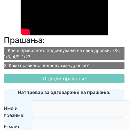
Прашања:
1. Кое е правилното подредување на овие дропки: 7/8, 
1/3, 4/9, 1/2?
2. Како правилно подредуваме дропки?
1. Кое е правилното
2. Како правилно
подредување на овие дропки:
подредуваме дропки?
Натпревар за одговарање на прашања:
7/8, 1/3, 4/9, 1/2?
Од најмал до најголем броител, без
1/2, 1/3, 7/8, 4/9
Име и
разлика на именителот.
презиме:
1/3, 4/9, 1/2, 7/8
Од најмал до најголем именител, без
Е-маил