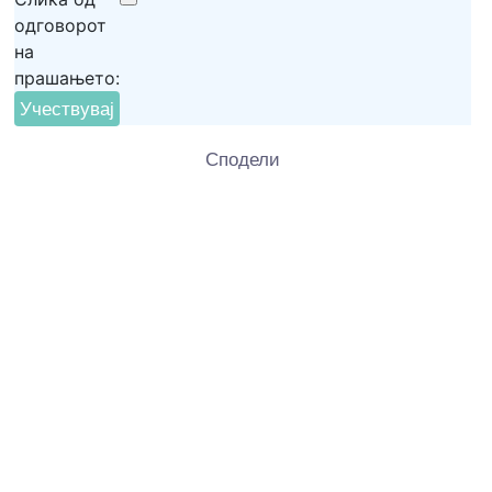
4200
одговорот
на
прашањето:
Ако не го знаете одговорот кликнете тука
Клик на долното видео ќе ве однесе до делот од
Сподели
видеото поврзан со прашањето.