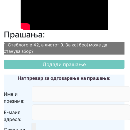
Прашања:
1. Стеблото е 42, а листот 0. За кој број може да 
станува збор?
1. Стеблото е 42, а листот
0. За кој број може да
Натпревар за одговарање на прашања:
станува збор?
Име и
презиме:
42
Е-маил
420
адреса:
4.2
Слика од