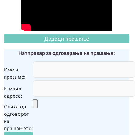
Натпревар за одговарање на прашања:
Име и
презиме:
Е-маил
адреса:
Слика од
одговорот
на
прашањето: