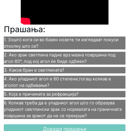
Прашања:
1. Зошто кога си во базен нозете ти изгледаат покуси 
отколку што се?
2. Ако зрак светлина падне врз мазна површина под 
1. Зошто кога си во базен
агол 60°, под кој агол ќе биде одбиен?
3. Каков бран е светлината?
нозете ти изгледаат покуси
2. Ако зрак светлина падне
4. Ако упадниот агол е 60 степени,тогаш колкав е 
3. Каков бран е светлината?
отколку што се?
аголот на одбивање?
врз мазна површина под агол
електромагнетен
5. Која е причината за рефракција?
4. Ако упадниот агол е 60
Заради одбивање на светлината
60°, под кој агол ќе биде
6. Колкав треба да е упадниот агол што го образува 
голем бран
5. Која е причината за
Заради рефракција на светлината
упадниот светлински зрак со нормалата на граничната 
степени,тогаш колкав е
одбиен?
површина за зракот да не се прекрши? 
брз бран
рефракција?
Заради расејување на светлината
аголот на одбивање?
90°
6. Колкав треба да е
сјаен бран