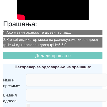
Прашања:
1. Ако метил оранжот е црвен, тогаш...
2. Со кој индикатор може да разликуваме кисел дожд 
1. Ако метил оранжот е
(pH=4) од нормален дожд (pH=5,5)?
црвен, тогаш...
2. Со кој индикатор може да
pH = 1
разликуваме кисел дожд
Натпревар за одговарање на прашања:
pH = 4
(pH=4) од нормален дожд
Име и
pH = 10
презиме:
(pH=5,5)?
pH = 14
Е-маил
Метил оранж
адреса: