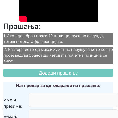
Прашања:
1. Ако еден бран прави 10 цели циклуси во секунда, 
тогаш неговата фреквенција е:
2. Растојанието од максимумот на нарушувањето кое го 
1. Ако еден бран прави 10
проезведува бранот до неговата почетна позиција се 
вика:
цели циклуси во секунда,
2. Растојанието од
тогаш неговата фреквенција
максимумот на
Натпревар за одговарање на прашања:
е:
нарушувањето кое го
5 Hz
Име и
презиме:
проезведува бранот до
0,1 Hz
Е-маил