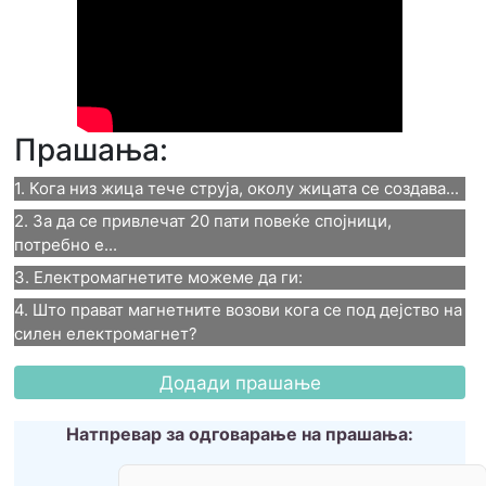
Прашања:
1. Кога низ жица тече струја, околу жицата се создава...
2. За да се привлечат 20 пати повеќе спојници, 
1. Кога низ жица тече струја,
потребно е...
3. Електромагнетите можеме да ги:
околу жицата се создава...
2. За да се привлечат 20
4. Што прават магнетните возови кога се под дејство на 
3. Електромагнетите
Кружно електрично поле
силен електромагнет?
пати повеќе спојници,
Кружно магнетно поле
можеме да ги:
4. Што прават магнетните
потребно е...
Триаголно електрично поле
Вклучиме и исклучиме
возови кога се под дејство на
4 пати повеќе намотки и 5 пати
Натпревар за одговарање на прашања:
Триаголно магнетно поле
Скршиме и направиме
посилна струја
силен електромагнет?