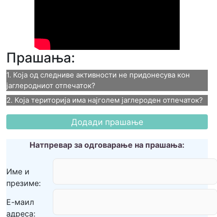
Прашања:
1. Која од следниве активности не придонесува кон 
јаглеродниот отпечаток?
2. Која територија има најголем јаглероден отпечаток?
1. Која од следниве
2. Која територија има
активности не придонесува
најголем јаглероден
Натпревар за одговарање на прашања:
кон јаглеродниот
отпечаток?
Име и
отпечаток?
презиме:
Индија
Патувањето со авион
Е-маил
САД
Возењето електричен автомобил
адреса: