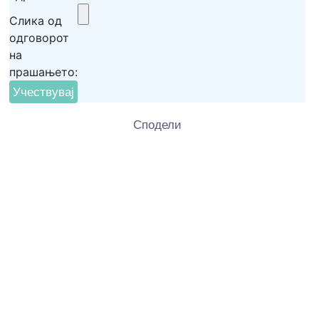
Европa
Пешачењето
Слика од
одговорот
на
Ако не го знаете одговорот кликнете тука
прашањето:
Ако не го знаете одговорот кликнете тука
Клик на долното видео ќе ве однесе до делот од
Клик на долното видео ќе ве однесе до делот од
видеото поврзан со прашањето.
видеото поврзан со прашањето.
Сподели