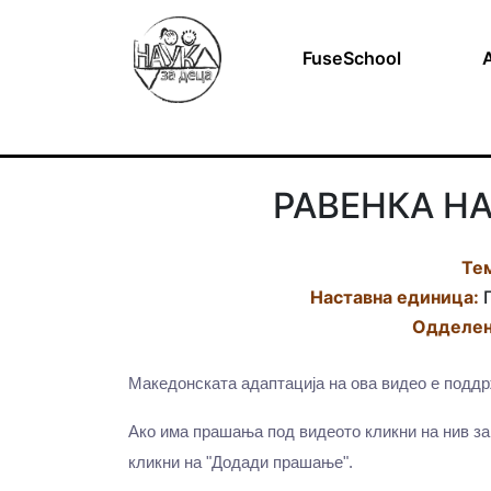
FuseSchool
РАВЕНКА Н
Те
Наставна eдиница:
Г
Одделен
Македонската адаптација на ова видео е подд
Ако има прашања под видеото кликни на нив за
кликни на "Додади прашање".