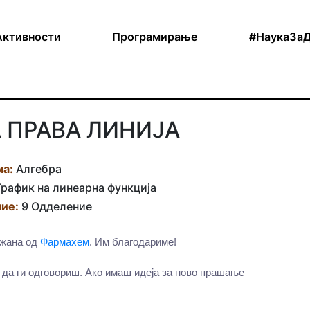
Активности
Програмирање
#НаукаЗа
А ПРАВА ЛИНИЈА
ма:
Алгебра
рафик на линеарна функција
ие:
9 Одделение
ржана од
Фармахем
. Им благодариме!
 да ги одговориш. Ако имаш идеја за ново прашање