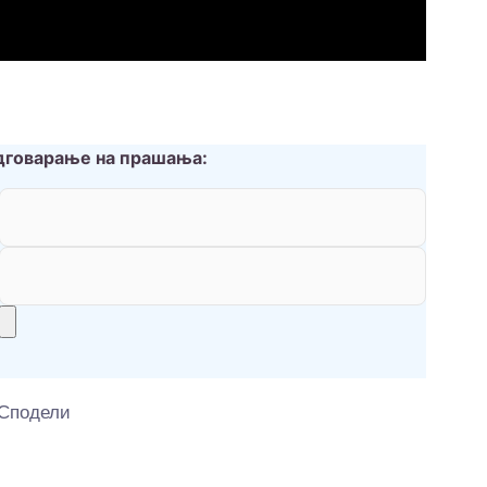
дговарање на прашања:
Сподели