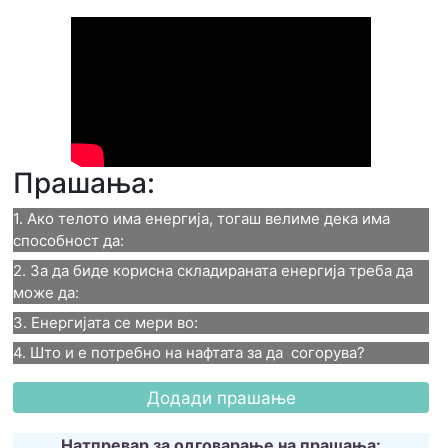
Прашања:
1. Ако телото има енергија, тогаш велиме дека има 
способност да:
2. За да биде корисна складираната енергија треба да 
1. Ако телото има енергија,
може да:
3. Енергијата се мери во:
тогаш велиме дека има
2. За да биде корисна
4. Што и е потребно на нафтата за да  согорува?
3. Енергијата се мери во:
способност да:
складираната енергија
4. Што и е потребно на
Џули
Се движи
треба да може да:
нафтата за да согорува?
Вати
Натпревар за одговарање на прашања: