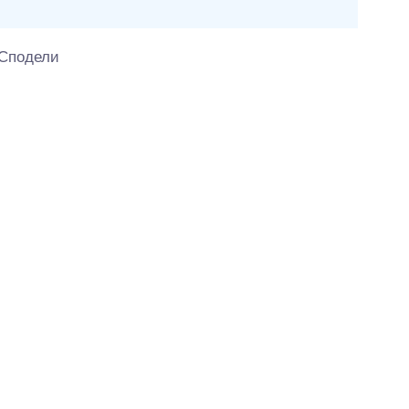
а
Сподели
елот од видеото поврзан со прашањето.