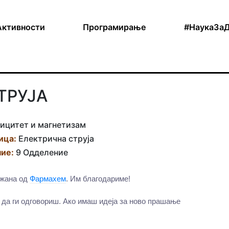
Активности
Програмирање
#НаукаЗа
ТРУЈА
ицитет и магнетизам
ица:
Електрична струја
ие:
9 Одделение
ржана од
Фармахем
. Им благодариме!
 да ги одговориш. Ако имаш идеја за ново прашање