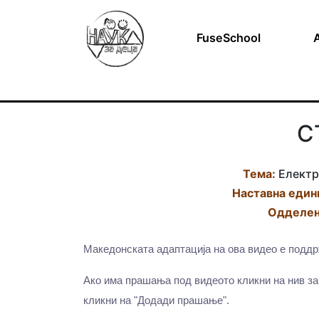
FuseSchool
С
Тема:
Електр
Наставна eдин
Одделен
Македонската адаптација на ова видео е подд
Ако има прашања под видеото кликни на нив за
кликни на "Додади прашање".