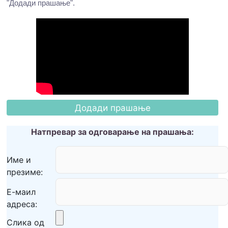
"Додади прашање".
Натпревар за одговарање на прашања:
Име и
презиме:
Е-маил
адреса:
Слика од