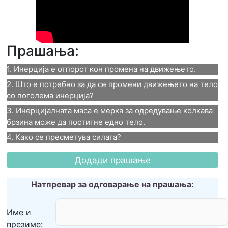
Прашања:
1. Инерција е отпорот кон промена на движењето.
2. Што е потребно за да се промени движењето на тело 
1. Инерција е отпорот кон
со поголема инерција?
3. Инерцијалната маса е мерка за одредување колкава 
промена на движењето.
2. Што е потребно за да се
брзина може да постигне едно тело.
Неточно
4. Како се пресметува силата?
промени движењето на тело
3. Инерцијалната маса е
Точно
4. Како се пресметува
со поголема инерција?
мерка за одредување колкава
силата?
помала резултантна сила
Натпревар за одговарање на прашања:
брзина може да постигне
Ако не го знаете одговорот кликнете тука
f=m*a
поголема резултантна сила
Клик на долното видео ќе ве однесе до делот од
Име и
едно тело.
H=a*f
помала брзина
презиме:
видеото поврзан со прашањето.