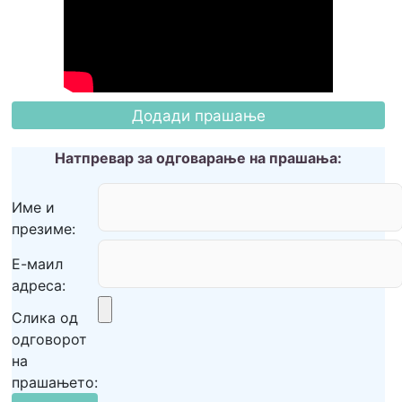
Натпревар за одговарање на прашања:
Име и
презиме:
Е-маил
адреса:
Слика од
одговорот
на
прашањето: