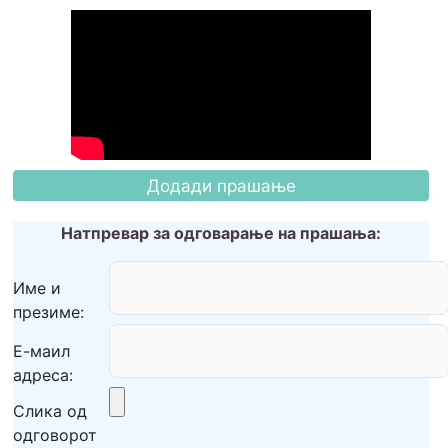
Натпревар за одговарање на прашања:
Име и
презиме:
Е-маил
адреса:
Слика од
одговорот