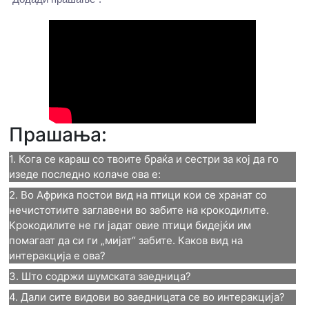
Прашања:
1. Кога се караш со твоите браќа и сестри за кој да го 
изеде последно колаче ова е:
2. Во Африка постои вид на птици кои се хранат со 
1. Кога се караш со твоите
нечистотиите заглавени во забите на крокодилите. 
Крокодилите не ги јадат овие птици бидејќи им 
браќа и сестри за кој да го
помагаат да си ги „мијат“ забите. Каков вид на 
интеракција е ова?
изеде последно колаче ова е:
3. Што содржи шумската заедница?
2. Во Африка постои вид на
Позитивна, интерспецифична
4. Дали сите видови во заедницата се во интеракција?
3. Што содржи шумската