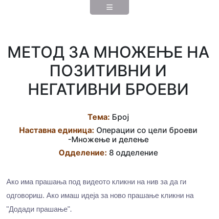
МЕТОД ЗА МНОЖЕЊЕ НА
ПОЗИТИВНИ И
НЕГАТИВНИ БРОЕВИ
Тема:
Број
Наставна eдиница:
Операции со цели броеви
-Множење и делење
Одделение:
8 одделение
Ако има прашања под видеото кликни на нив за да ги
одговориш. Ако имаш идеја за ново прашање кликни на
"Додади прашање".