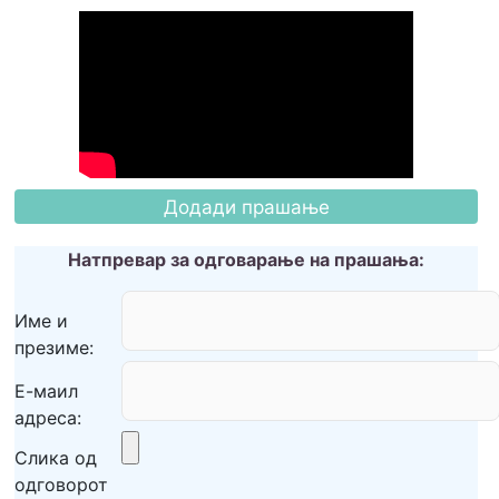
Натпревар за одговарање на прашања:
Име и
презиме:
Е-маил
адреса:
Слика од
одговорот