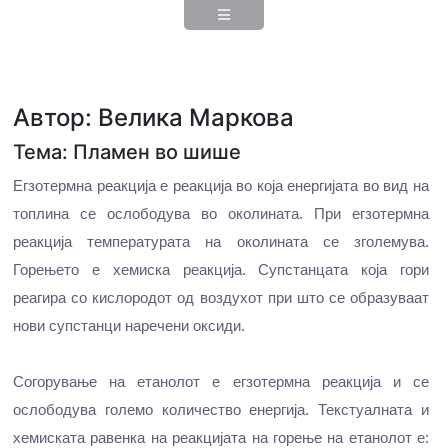
Автор: Велика Маркова
Тема: Пламен во шише
Егзотермна реакција е реакција во која енергијата во вид на
топлина се ослободува во околината. При егзотермна
реакција температурата на околината се зголемува.
Горењето е хемиска реакција. Супстанцата која гори
реагира со кислородот од воздухот при што се образуваат
нови супстанци наречени оксиди.
Согорување на етанолот е егзотермна реакција и се
ослободува големо количество енергија. Текстуалната и
хемиската равенка на реакцијата на горење на етанолот е: