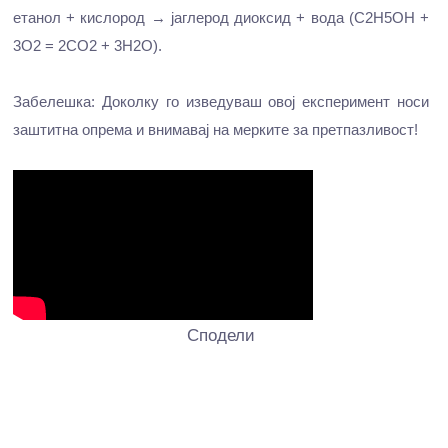
етанол + кислород → јаглерод диоксид + вода (C2H5OH +
3O2 = 2CO2 + 3H2O).
Забелешка: Доколку го изведуваш овој експеримент носи
заштитна опрема и внимавај на мерките за претпазливост!
Сподели