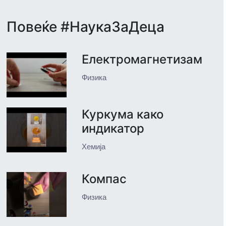
Повеќе #НаукаЗаДеца
Електромагнетизам
Физика
Куркума како
индикатор
Хемија
Компас
Физика