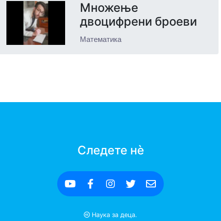
Множење
двоцифрени броеви
Математика
Следете нè
Наука за деца.