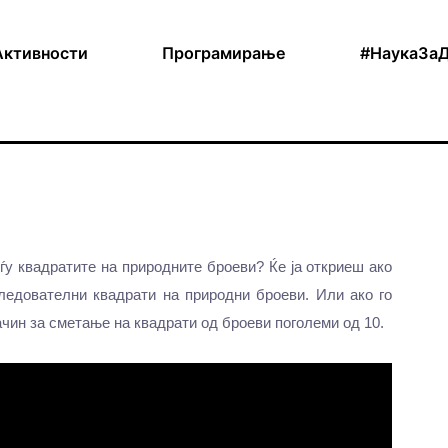
Активности
Програмирање
#НаукаЗа
ѓу квадратите на природните броеви? Ќе ја откриеш ако
ледователни квадрати на природни броеви. Или ако го
ачин за сметање на квадрати од броеви поголеми од 10.