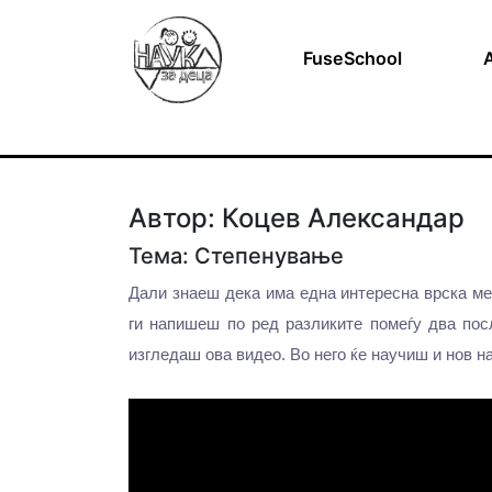
FuseSchool
Автор: Коцев Александар
Тема: Степенување
Дали знаеш дека има една интересна врска ме
ги напишеш по ред разликите помеѓу два пос
изгледаш ова видео. Во него ќе научиш и нов н