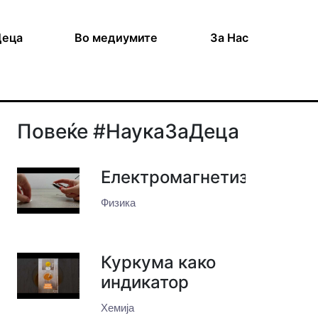
Деца
Во медиумите
За Нас
Повеќе #НаукаЗаДеца
Електромагнетизам
Физика
Куркума како
индикатор
Хемија