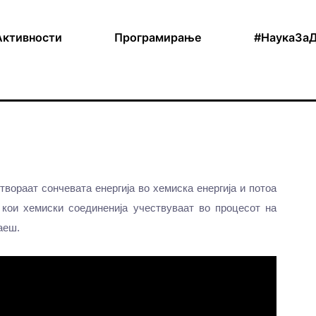
Активности
Програмирање
#НаукаЗа
етвораат сончевата енергија во хемиска енергија и потоа
 кои хемиски соединенија учествуваат во процесот на
аеш.