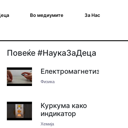
Деца
Во медиумите
За Нас
Повеќе #НаукаЗаДеца
Електромагнетизам
Физика
Куркума како
индикатор
Хемија