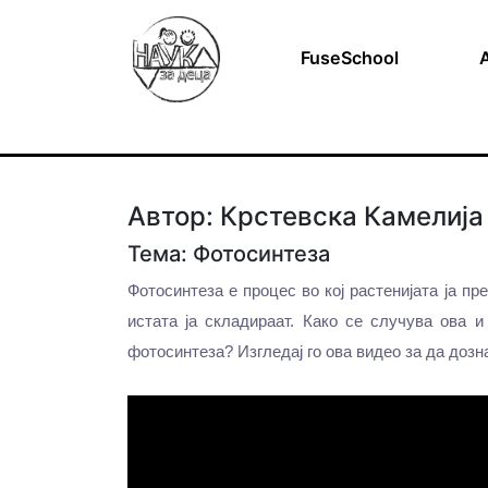
FuseSchool
Автор: Крстевска Камелија
Тема: Фотосинтеза
Фотосинтеза е процес во кој растенијата ја пр
истата ја складираат. Како се случува ова и
фотосинтеза? Изгледај го ова видео за да дозн